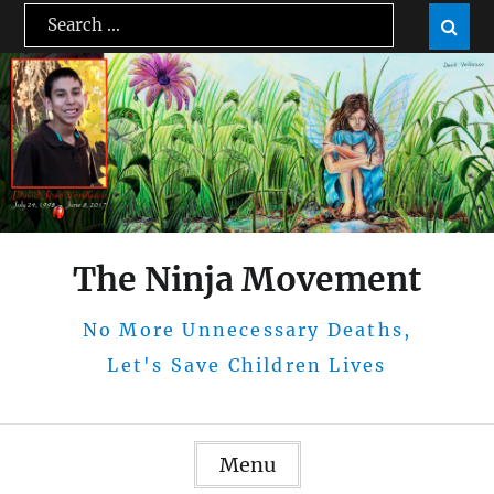
Skip
Search
Sear

to
for:
content
The Ninja Movement
No More Unnecessary Deaths,
Let's Save Children Lives
Menu